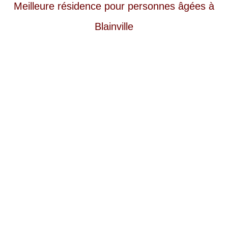
Meilleure résidence pour personnes âgées à
LAVAL
Blainville
RÉGIONS
▼
CONTACT
▼
ZONE RÉSIDENCES
▼